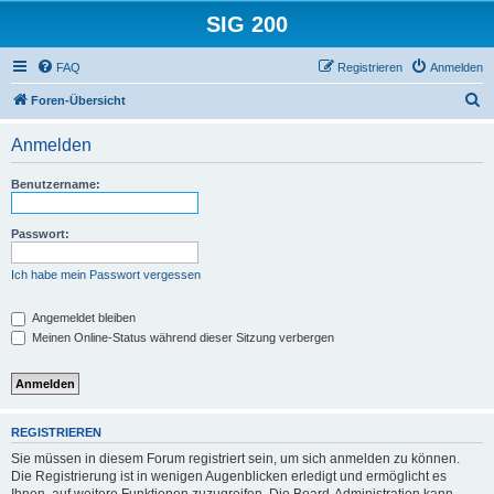
SIG 200
FAQ
Registrieren
Anmelden
S
Foren-Übersicht
u
Anmelden
c
h
Benutzername:
e
Passwort:
Ich habe mein Passwort vergessen
Angemeldet bleiben
Meinen Online-Status während dieser Sitzung verbergen
REGISTRIEREN
Sie müssen in diesem Forum registriert sein, um sich anmelden zu können.
Die Registrierung ist in wenigen Augenblicken erledigt und ermöglicht es
Ihnen, auf weitere Funktionen zuzugreifen. Die Board-Administration kann