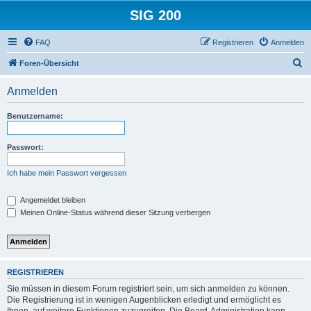
SIG 200
FAQ
Registrieren
Anmelden
S
Foren-Übersicht
u
Anmelden
c
h
Benutzername:
e
Passwort:
Ich habe mein Passwort vergessen
Angemeldet bleiben
Meinen Online-Status während dieser Sitzung verbergen
REGISTRIEREN
Sie müssen in diesem Forum registriert sein, um sich anmelden zu können.
Die Registrierung ist in wenigen Augenblicken erledigt und ermöglicht es
Ihnen, auf weitere Funktionen zuzugreifen. Die Board-Administration kann