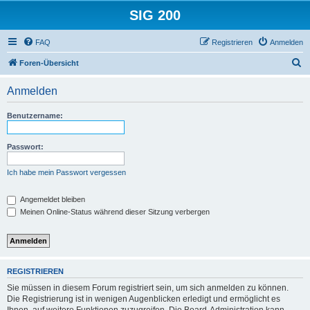
SIG 200
FAQ
Registrieren
Anmelden
S
Foren-Übersicht
u
Anmelden
c
h
Benutzername:
e
Passwort:
Ich habe mein Passwort vergessen
Angemeldet bleiben
Meinen Online-Status während dieser Sitzung verbergen
REGISTRIEREN
Sie müssen in diesem Forum registriert sein, um sich anmelden zu können.
Die Registrierung ist in wenigen Augenblicken erledigt und ermöglicht es
Ihnen, auf weitere Funktionen zuzugreifen. Die Board-Administration kann