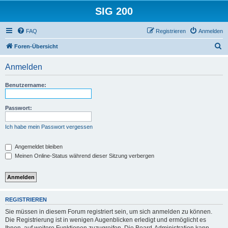
SIG 200
FAQ
Registrieren
Anmelden
S
Foren-Übersicht
u
Anmelden
c
h
Benutzername:
e
Passwort:
Ich habe mein Passwort vergessen
Angemeldet bleiben
Meinen Online-Status während dieser Sitzung verbergen
REGISTRIEREN
Sie müssen in diesem Forum registriert sein, um sich anmelden zu können.
Die Registrierung ist in wenigen Augenblicken erledigt und ermöglicht es
Ihnen, auf weitere Funktionen zuzugreifen. Die Board-Administration kann