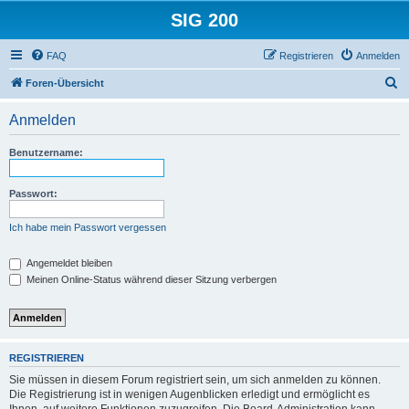
SIG 200
FAQ
Registrieren
Anmelden
S
Foren-Übersicht
u
Anmelden
c
h
Benutzername:
e
Passwort:
Ich habe mein Passwort vergessen
Angemeldet bleiben
Meinen Online-Status während dieser Sitzung verbergen
REGISTRIEREN
Sie müssen in diesem Forum registriert sein, um sich anmelden zu können.
Die Registrierung ist in wenigen Augenblicken erledigt und ermöglicht es
Ihnen, auf weitere Funktionen zuzugreifen. Die Board-Administration kann