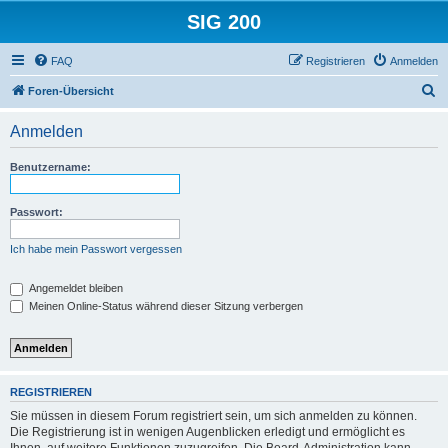
SIG 200
FAQ
Registrieren
Anmelden
S
Foren-Übersicht
u
Anmelden
c
h
Benutzername:
e
Passwort:
Ich habe mein Passwort vergessen
Angemeldet bleiben
Meinen Online-Status während dieser Sitzung verbergen
REGISTRIEREN
Sie müssen in diesem Forum registriert sein, um sich anmelden zu können.
Die Registrierung ist in wenigen Augenblicken erledigt und ermöglicht es
Ihnen, auf weitere Funktionen zuzugreifen. Die Board-Administration kann