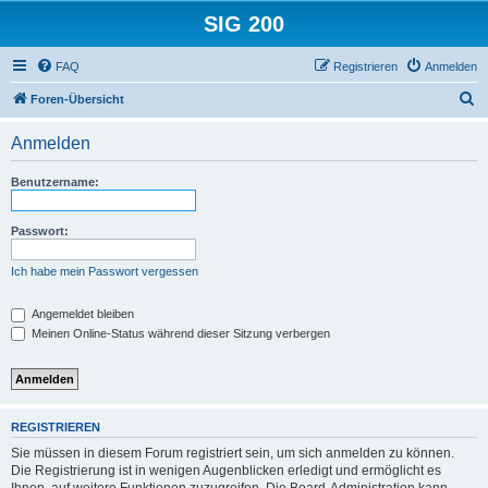
SIG 200
FAQ
Registrieren
Anmelden
S
Foren-Übersicht
u
Anmelden
c
h
Benutzername:
e
Passwort:
Ich habe mein Passwort vergessen
Angemeldet bleiben
Meinen Online-Status während dieser Sitzung verbergen
REGISTRIEREN
Sie müssen in diesem Forum registriert sein, um sich anmelden zu können.
Die Registrierung ist in wenigen Augenblicken erledigt und ermöglicht es
Ihnen, auf weitere Funktionen zuzugreifen. Die Board-Administration kann