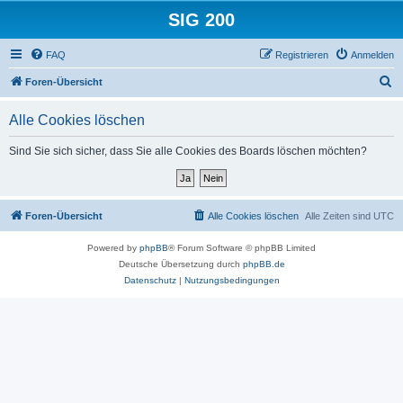
SIG 200
FAQ
Registrieren
Anmelden
S
Foren-Übersicht
u
Alle Cookies löschen
c
h
Sind Sie sich sicher, dass Sie alle Cookies des Boards löschen möchten?
e
Foren-Übersicht
Alle Cookies löschen
Alle Zeiten sind
UTC
Powered by
phpBB
® Forum Software © phpBB Limited
Deutsche Übersetzung durch
phpBB.de
Datenschutz
|
Nutzungsbedingungen