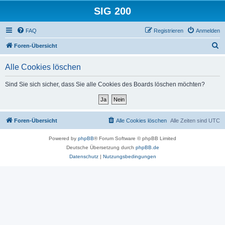
SIG 200
FAQ
Registrieren
Anmelden
S
Foren-Übersicht
u
Alle Cookies löschen
c
h
Sind Sie sich sicher, dass Sie alle Cookies des Boards löschen möchten?
e
Foren-Übersicht
Alle Cookies löschen
Alle Zeiten sind
UTC
Powered by
phpBB
® Forum Software © phpBB Limited
Deutsche Übersetzung durch
phpBB.de
Datenschutz
|
Nutzungsbedingungen