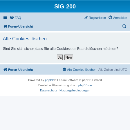
SIG 200
FAQ
Registrieren
Anmelden
S
Foren-Übersicht
u
Alle Cookies löschen
c
h
Sind Sie sich sicher, dass Sie alle Cookies des Boards löschen möchten?
e
Foren-Übersicht
Alle Cookies löschen
Alle Zeiten sind
UTC
Powered by
phpBB
® Forum Software © phpBB Limited
Deutsche Übersetzung durch
phpBB.de
Datenschutz
|
Nutzungsbedingungen