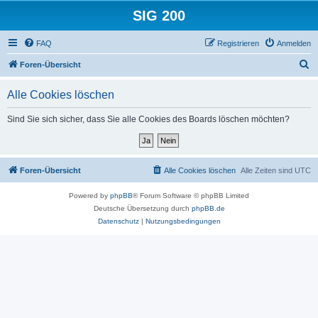
SIG 200
FAQ
Registrieren
Anmelden
S
Foren-Übersicht
u
Alle Cookies löschen
c
h
Sind Sie sich sicher, dass Sie alle Cookies des Boards löschen möchten?
e
Foren-Übersicht
Alle Cookies löschen
Alle Zeiten sind
UTC
Powered by
phpBB
® Forum Software © phpBB Limited
Deutsche Übersetzung durch
phpBB.de
Datenschutz
|
Nutzungsbedingungen