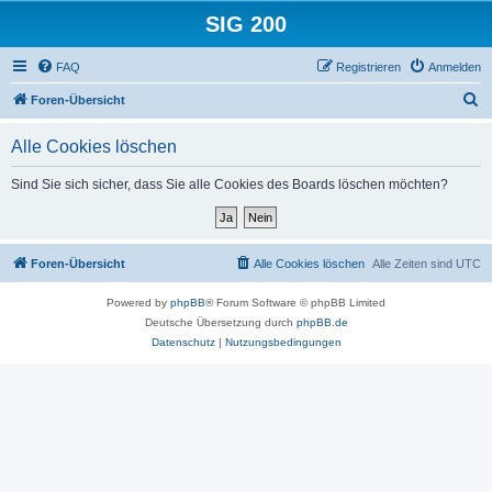
SIG 200
FAQ
Registrieren
Anmelden
S
Foren-Übersicht
u
Alle Cookies löschen
c
h
Sind Sie sich sicher, dass Sie alle Cookies des Boards löschen möchten?
e
Foren-Übersicht
Alle Cookies löschen
Alle Zeiten sind
UTC
Powered by
phpBB
® Forum Software © phpBB Limited
Deutsche Übersetzung durch
phpBB.de
Datenschutz
|
Nutzungsbedingungen