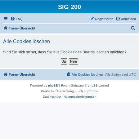
SIG 200
FAQ
Registrieren
Anmelden
S
Foren-Übersicht
u
Alle Cookies löschen
c
h
Sind Sie sich sicher, dass Sie alle Cookies des Boards löschen möchten?
e
Foren-Übersicht
Alle Cookies löschen
Alle Zeiten sind
UTC
Powered by
phpBB
® Forum Software © phpBB Limited
Deutsche Übersetzung durch
phpBB.de
Datenschutz
|
Nutzungsbedingungen