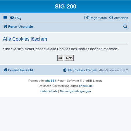
SIG 200
FAQ
Registrieren
Anmelden
S
Foren-Übersicht
u
Alle Cookies löschen
c
h
Sind Sie sich sicher, dass Sie alle Cookies des Boards löschen möchten?
e
Foren-Übersicht
Alle Cookies löschen
Alle Zeiten sind
UTC
Powered by
phpBB
® Forum Software © phpBB Limited
Deutsche Übersetzung durch
phpBB.de
Datenschutz
|
Nutzungsbedingungen