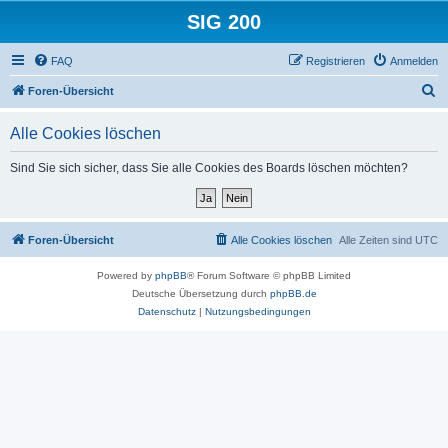
SIG 200
FAQ
Registrieren
Anmelden
S
Foren-Übersicht
u
Alle Cookies löschen
c
h
Sind Sie sich sicher, dass Sie alle Cookies des Boards löschen möchten?
e
Foren-Übersicht
Alle Cookies löschen
Alle Zeiten sind
UTC
Powered by
phpBB
® Forum Software © phpBB Limited
Deutsche Übersetzung durch
phpBB.de
Datenschutz
|
Nutzungsbedingungen