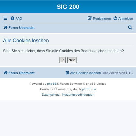
SIG 200
FAQ
Registrieren
Anmelden
S
Foren-Übersicht
u
Alle Cookies löschen
c
h
Sind Sie sich sicher, dass Sie alle Cookies des Boards löschen möchten?
e
Foren-Übersicht
Alle Cookies löschen
Alle Zeiten sind
UTC
Powered by
phpBB
® Forum Software © phpBB Limited
Deutsche Übersetzung durch
phpBB.de
Datenschutz
|
Nutzungsbedingungen