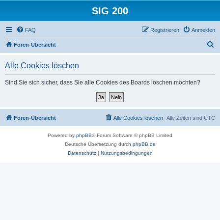
SIG 200
FAQ
Registrieren
Anmelden
S
Foren-Übersicht
u
Alle Cookies löschen
c
h
Sind Sie sich sicher, dass Sie alle Cookies des Boards löschen möchten?
e
Foren-Übersicht
Alle Cookies löschen
Alle Zeiten sind
UTC
Powered by
phpBB
® Forum Software © phpBB Limited
Deutsche Übersetzung durch
phpBB.de
Datenschutz
|
Nutzungsbedingungen