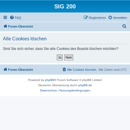
SIG 200
FAQ
Registrieren
Anmelden
S
Foren-Übersicht
u
Alle Cookies löschen
c
h
Sind Sie sich sicher, dass Sie alle Cookies des Boards löschen möchten?
e
Foren-Übersicht
Alle Cookies löschen
Alle Zeiten sind
UTC
Powered by
phpBB
® Forum Software © phpBB Limited
Deutsche Übersetzung durch
phpBB.de
Datenschutz
|
Nutzungsbedingungen