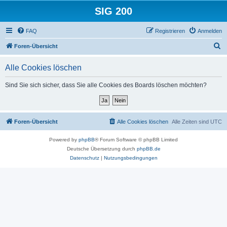
SIG 200
FAQ
Registrieren
Anmelden
S
Foren-Übersicht
u
Alle Cookies löschen
c
h
Sind Sie sich sicher, dass Sie alle Cookies des Boards löschen möchten?
e
Foren-Übersicht
Alle Cookies löschen
Alle Zeiten sind
UTC
Powered by
phpBB
® Forum Software © phpBB Limited
Deutsche Übersetzung durch
phpBB.de
Datenschutz
|
Nutzungsbedingungen