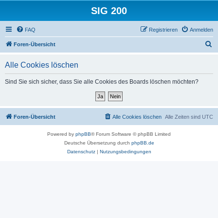
SIG 200
FAQ
Registrieren
Anmelden
S
Foren-Übersicht
u
Alle Cookies löschen
c
h
Sind Sie sich sicher, dass Sie alle Cookies des Boards löschen möchten?
e
Foren-Übersicht
Alle Cookies löschen
Alle Zeiten sind
UTC
Powered by
phpBB
® Forum Software © phpBB Limited
Deutsche Übersetzung durch
phpBB.de
Datenschutz
|
Nutzungsbedingungen