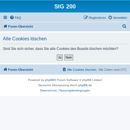
SIG 200
FAQ
Registrieren
Anmelden
S
Foren-Übersicht
u
Alle Cookies löschen
c
h
Sind Sie sich sicher, dass Sie alle Cookies des Boards löschen möchten?
e
Foren-Übersicht
Alle Cookies löschen
Alle Zeiten sind
UTC
Powered by
phpBB
® Forum Software © phpBB Limited
Deutsche Übersetzung durch
phpBB.de
Datenschutz
|
Nutzungsbedingungen