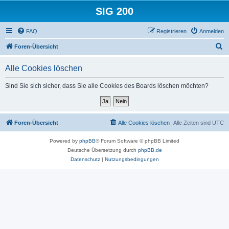
SIG 200
FAQ
Registrieren
Anmelden
S
Foren-Übersicht
u
Alle Cookies löschen
c
h
Sind Sie sich sicher, dass Sie alle Cookies des Boards löschen möchten?
e
Foren-Übersicht
Alle Cookies löschen
Alle Zeiten sind
UTC
Powered by
phpBB
® Forum Software © phpBB Limited
Deutsche Übersetzung durch
phpBB.de
Datenschutz
|
Nutzungsbedingungen