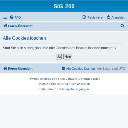
SIG 200
FAQ
Registrieren
Anmelden
S
Foren-Übersicht
u
Alle Cookies löschen
c
h
Sind Sie sich sicher, dass Sie alle Cookies des Boards löschen möchten?
e
Foren-Übersicht
Alle Cookies löschen
Alle Zeiten sind
UTC
Powered by
phpBB
® Forum Software © phpBB Limited
Deutsche Übersetzung durch
phpBB.de
Datenschutz
|
Nutzungsbedingungen