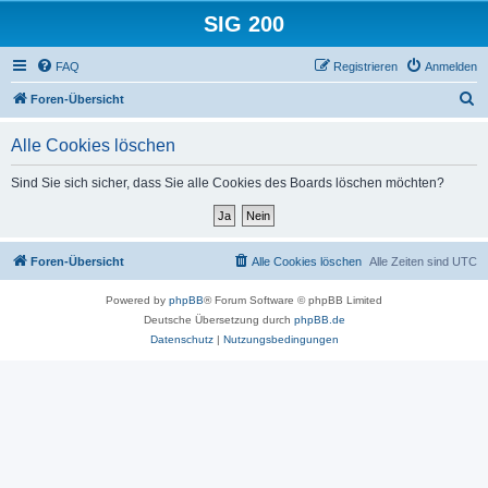
SIG 200
FAQ
Registrieren
Anmelden
S
Foren-Übersicht
u
Alle Cookies löschen
c
h
Sind Sie sich sicher, dass Sie alle Cookies des Boards löschen möchten?
e
Foren-Übersicht
Alle Cookies löschen
Alle Zeiten sind
UTC
Powered by
phpBB
® Forum Software © phpBB Limited
Deutsche Übersetzung durch
phpBB.de
Datenschutz
|
Nutzungsbedingungen