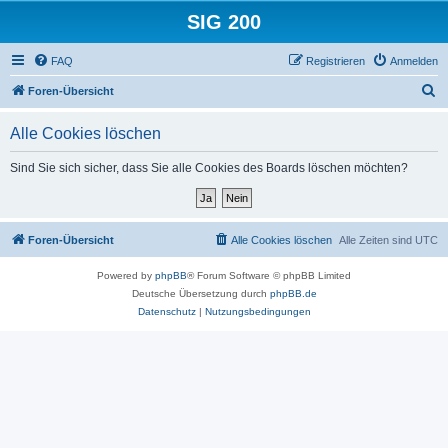
SIG 200
FAQ
Registrieren
Anmelden
S
Foren-Übersicht
u
Alle Cookies löschen
c
h
Sind Sie sich sicher, dass Sie alle Cookies des Boards löschen möchten?
e
Foren-Übersicht
Alle Cookies löschen
Alle Zeiten sind
UTC
Powered by
phpBB
® Forum Software © phpBB Limited
Deutsche Übersetzung durch
phpBB.de
Datenschutz
|
Nutzungsbedingungen