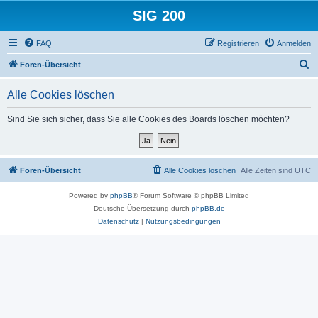
SIG 200
FAQ
Registrieren
Anmelden
S
Foren-Übersicht
u
Alle Cookies löschen
c
h
Sind Sie sich sicher, dass Sie alle Cookies des Boards löschen möchten?
e
Foren-Übersicht
Alle Cookies löschen
Alle Zeiten sind
UTC
Powered by
phpBB
® Forum Software © phpBB Limited
Deutsche Übersetzung durch
phpBB.de
Datenschutz
|
Nutzungsbedingungen