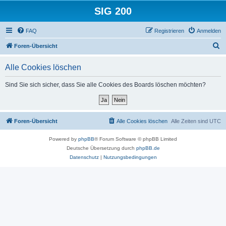
SIG 200
FAQ
Registrieren
Anmelden
S
Foren-Übersicht
u
Alle Cookies löschen
c
h
Sind Sie sich sicher, dass Sie alle Cookies des Boards löschen möchten?
e
Foren-Übersicht
Alle Cookies löschen
Alle Zeiten sind
UTC
Powered by
phpBB
® Forum Software © phpBB Limited
Deutsche Übersetzung durch
phpBB.de
Datenschutz
|
Nutzungsbedingungen