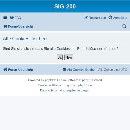
SIG 200
FAQ
Registrieren
Anmelden
S
Foren-Übersicht
u
Alle Cookies löschen
c
h
Sind Sie sich sicher, dass Sie alle Cookies des Boards löschen möchten?
e
Foren-Übersicht
Alle Cookies löschen
Alle Zeiten sind
UTC
Powered by
phpBB
® Forum Software © phpBB Limited
Deutsche Übersetzung durch
phpBB.de
Datenschutz
|
Nutzungsbedingungen