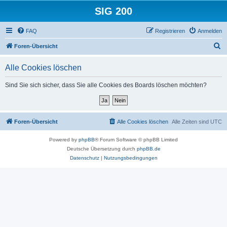
SIG 200
FAQ
Registrieren
Anmelden
S
Foren-Übersicht
u
Alle Cookies löschen
c
h
Sind Sie sich sicher, dass Sie alle Cookies des Boards löschen möchten?
e
Foren-Übersicht
Alle Cookies löschen
Alle Zeiten sind
UTC
Powered by
phpBB
® Forum Software © phpBB Limited
Deutsche Übersetzung durch
phpBB.de
Datenschutz
|
Nutzungsbedingungen