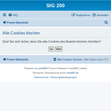
SIG 200
FAQ
Registrieren
Anmelden
S
Foren-Übersicht
u
Alle Cookies löschen
c
h
Sind Sie sich sicher, dass Sie alle Cookies des Boards löschen möchten?
e
Foren-Übersicht
Alle Cookies löschen
Alle Zeiten sind
UTC
Powered by
phpBB
® Forum Software © phpBB Limited
Deutsche Übersetzung durch
phpBB.de
Datenschutz
|
Nutzungsbedingungen