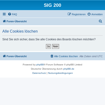
SIG 200
FAQ
Registrieren
Anmelden
S
Foren-Übersicht
u
Alle Cookies löschen
c
h
Sind Sie sich sicher, dass Sie alle Cookies des Boards löschen möchten?
e
Foren-Übersicht
Alle Cookies löschen
Alle Zeiten sind
UTC
Powered by
phpBB
® Forum Software © phpBB Limited
Deutsche Übersetzung durch
phpBB.de
Datenschutz
|
Nutzungsbedingungen