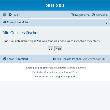
SIG 200
FAQ
Registrieren
Anmelden
S
Foren-Übersicht
u
Alle Cookies löschen
c
h
Sind Sie sich sicher, dass Sie alle Cookies des Boards löschen möchten?
e
Foren-Übersicht
Alle Cookies löschen
Alle Zeiten sind
UTC
Powered by
phpBB
® Forum Software © phpBB Limited
Deutsche Übersetzung durch
phpBB.de
Datenschutz
|
Nutzungsbedingungen