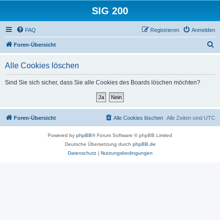
SIG 200
FAQ
Registrieren
Anmelden
S
Foren-Übersicht
u
Alle Cookies löschen
c
h
Sind Sie sich sicher, dass Sie alle Cookies des Boards löschen möchten?
e
Foren-Übersicht
Alle Cookies löschen
Alle Zeiten sind
UTC
Powered by
phpBB
® Forum Software © phpBB Limited
Deutsche Übersetzung durch
phpBB.de
Datenschutz
|
Nutzungsbedingungen