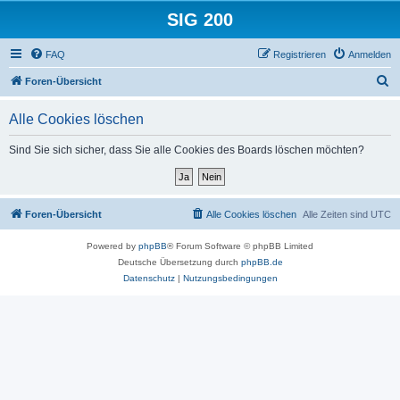
SIG 200
FAQ
Registrieren
Anmelden
S
Foren-Übersicht
u
Alle Cookies löschen
c
h
Sind Sie sich sicher, dass Sie alle Cookies des Boards löschen möchten?
e
Foren-Übersicht
Alle Cookies löschen
Alle Zeiten sind
UTC
Powered by
phpBB
® Forum Software © phpBB Limited
Deutsche Übersetzung durch
phpBB.de
Datenschutz
|
Nutzungsbedingungen