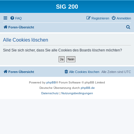
SIG 200
FAQ
Registrieren
Anmelden
S
Foren-Übersicht
u
Alle Cookies löschen
c
h
Sind Sie sich sicher, dass Sie alle Cookies des Boards löschen möchten?
e
Foren-Übersicht
Alle Cookies löschen
Alle Zeiten sind
UTC
Powered by
phpBB
® Forum Software © phpBB Limited
Deutsche Übersetzung durch
phpBB.de
Datenschutz
|
Nutzungsbedingungen