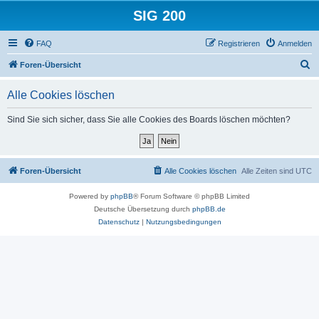
SIG 200
FAQ
Registrieren
Anmelden
S
Foren-Übersicht
u
Alle Cookies löschen
c
h
Sind Sie sich sicher, dass Sie alle Cookies des Boards löschen möchten?
e
Foren-Übersicht
Alle Cookies löschen
Alle Zeiten sind
UTC
Powered by
phpBB
® Forum Software © phpBB Limited
Deutsche Übersetzung durch
phpBB.de
Datenschutz
|
Nutzungsbedingungen