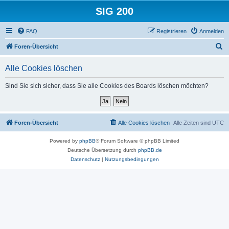
SIG 200
FAQ
Registrieren
Anmelden
S
Foren-Übersicht
u
Alle Cookies löschen
c
h
Sind Sie sich sicher, dass Sie alle Cookies des Boards löschen möchten?
e
Foren-Übersicht
Alle Cookies löschen
Alle Zeiten sind
UTC
Powered by
phpBB
® Forum Software © phpBB Limited
Deutsche Übersetzung durch
phpBB.de
Datenschutz
|
Nutzungsbedingungen