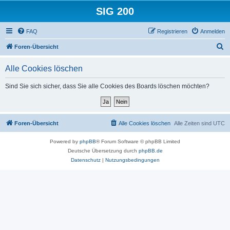
SIG 200
FAQ
Registrieren
Anmelden
S
Foren-Übersicht
u
Alle Cookies löschen
c
h
Sind Sie sich sicher, dass Sie alle Cookies des Boards löschen möchten?
e
Foren-Übersicht
Alle Cookies löschen
Alle Zeiten sind
UTC
Powered by
phpBB
® Forum Software © phpBB Limited
Deutsche Übersetzung durch
phpBB.de
Datenschutz
|
Nutzungsbedingungen