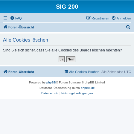
SIG 200
FAQ
Registrieren
Anmelden
S
Foren-Übersicht
u
Alle Cookies löschen
c
h
Sind Sie sich sicher, dass Sie alle Cookies des Boards löschen möchten?
e
Foren-Übersicht
Alle Cookies löschen
Alle Zeiten sind
UTC
Powered by
phpBB
® Forum Software © phpBB Limited
Deutsche Übersetzung durch
phpBB.de
Datenschutz
|
Nutzungsbedingungen