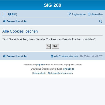
SIG 200
FAQ
Registrieren
Anmelden
S
Foren-Übersicht
u
Alle Cookies löschen
c
h
Sind Sie sich sicher, dass Sie alle Cookies des Boards löschen möchten?
e
Foren-Übersicht
Alle Cookies löschen
Alle Zeiten sind
UTC
Powered by
phpBB
® Forum Software © phpBB Limited
Deutsche Übersetzung durch
phpBB.de
Datenschutz
|
Nutzungsbedingungen