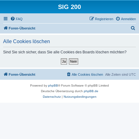
SIG 200
FAQ
Registrieren
Anmelden
S
Foren-Übersicht
u
Alle Cookies löschen
c
h
Sind Sie sich sicher, dass Sie alle Cookies des Boards löschen möchten?
e
Foren-Übersicht
Alle Cookies löschen
Alle Zeiten sind
UTC
Powered by
phpBB
® Forum Software © phpBB Limited
Deutsche Übersetzung durch
phpBB.de
Datenschutz
|
Nutzungsbedingungen