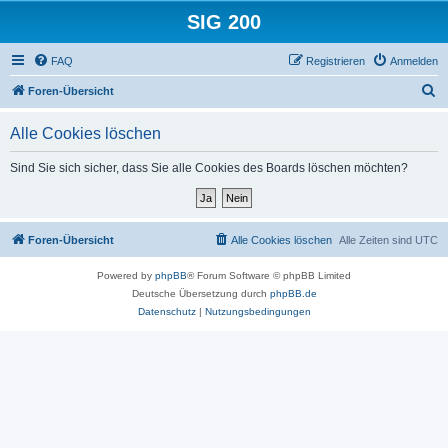
SIG 200
FAQ
Registrieren
Anmelden
S
Foren-Übersicht
u
Alle Cookies löschen
c
h
Sind Sie sich sicher, dass Sie alle Cookies des Boards löschen möchten?
e
Foren-Übersicht
Alle Cookies löschen
Alle Zeiten sind
UTC
Powered by
phpBB
® Forum Software © phpBB Limited
Deutsche Übersetzung durch
phpBB.de
Datenschutz
|
Nutzungsbedingungen