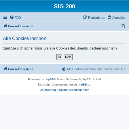
SIG 200
FAQ
Registrieren
Anmelden
S
Foren-Übersicht
u
Alle Cookies löschen
c
h
Sind Sie sich sicher, dass Sie alle Cookies des Boards löschen möchten?
e
Foren-Übersicht
Alle Cookies löschen
Alle Zeiten sind
UTC
Powered by
phpBB
® Forum Software © phpBB Limited
Deutsche Übersetzung durch
phpBB.de
Datenschutz
|
Nutzungsbedingungen