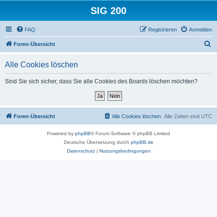
SIG 200
FAQ
Registrieren
Anmelden
S
Foren-Übersicht
u
Alle Cookies löschen
c
h
Sind Sie sich sicher, dass Sie alle Cookies des Boards löschen möchten?
e
Foren-Übersicht
Alle Cookies löschen
Alle Zeiten sind
UTC
Powered by
phpBB
® Forum Software © phpBB Limited
Deutsche Übersetzung durch
phpBB.de
Datenschutz
|
Nutzungsbedingungen