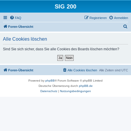
SIG 200
FAQ
Registrieren
Anmelden
S
Foren-Übersicht
u
Alle Cookies löschen
c
h
Sind Sie sich sicher, dass Sie alle Cookies des Boards löschen möchten?
e
Foren-Übersicht
Alle Cookies löschen
Alle Zeiten sind
UTC
Powered by
phpBB
® Forum Software © phpBB Limited
Deutsche Übersetzung durch
phpBB.de
Datenschutz
|
Nutzungsbedingungen