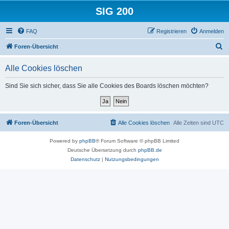
SIG 200
FAQ
Registrieren
Anmelden
S
Foren-Übersicht
u
Alle Cookies löschen
c
h
Sind Sie sich sicher, dass Sie alle Cookies des Boards löschen möchten?
e
Foren-Übersicht
Alle Cookies löschen
Alle Zeiten sind
UTC
Powered by
phpBB
® Forum Software © phpBB Limited
Deutsche Übersetzung durch
phpBB.de
Datenschutz
|
Nutzungsbedingungen