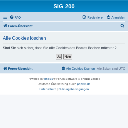
SIG 200
FAQ
Registrieren
Anmelden
S
Foren-Übersicht
u
Alle Cookies löschen
c
h
Sind Sie sich sicher, dass Sie alle Cookies des Boards löschen möchten?
e
Foren-Übersicht
Alle Cookies löschen
Alle Zeiten sind
UTC
Powered by
phpBB
® Forum Software © phpBB Limited
Deutsche Übersetzung durch
phpBB.de
Datenschutz
|
Nutzungsbedingungen