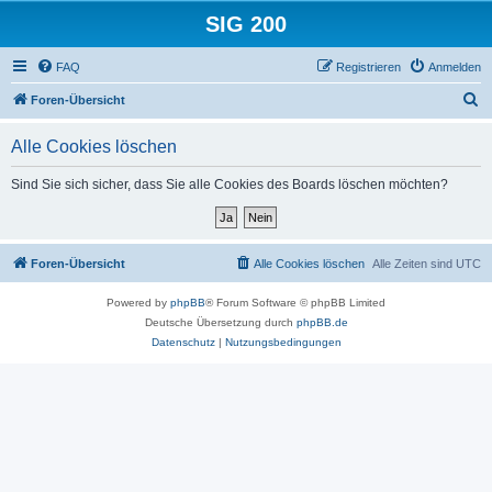
SIG 200
FAQ
Registrieren
Anmelden
S
Foren-Übersicht
u
Alle Cookies löschen
c
h
Sind Sie sich sicher, dass Sie alle Cookies des Boards löschen möchten?
e
Foren-Übersicht
Alle Cookies löschen
Alle Zeiten sind
UTC
Powered by
phpBB
® Forum Software © phpBB Limited
Deutsche Übersetzung durch
phpBB.de
Datenschutz
|
Nutzungsbedingungen