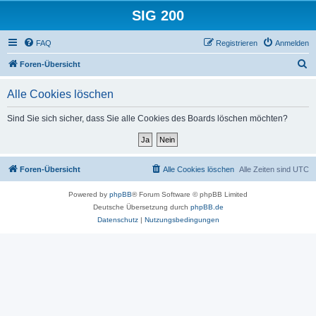
SIG 200
FAQ
Registrieren
Anmelden
S
Foren-Übersicht
u
Alle Cookies löschen
c
h
Sind Sie sich sicher, dass Sie alle Cookies des Boards löschen möchten?
e
Foren-Übersicht
Alle Cookies löschen
Alle Zeiten sind
UTC
Powered by
phpBB
® Forum Software © phpBB Limited
Deutsche Übersetzung durch
phpBB.de
Datenschutz
|
Nutzungsbedingungen