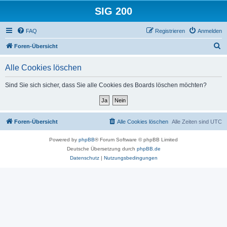
SIG 200
FAQ
Registrieren
Anmelden
S
Foren-Übersicht
u
Alle Cookies löschen
c
h
Sind Sie sich sicher, dass Sie alle Cookies des Boards löschen möchten?
e
Foren-Übersicht
Alle Cookies löschen
Alle Zeiten sind
UTC
Powered by
phpBB
® Forum Software © phpBB Limited
Deutsche Übersetzung durch
phpBB.de
Datenschutz
|
Nutzungsbedingungen